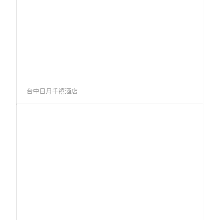
台中日月千禧酒店