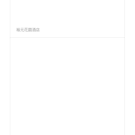
裕元花園酒店