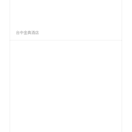
台中金典酒店