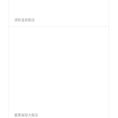
清新溫泉飯店
麗寶福容大飯店