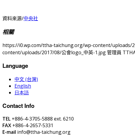
資料來源/
中央社
相關
https://i0.wp.com/ttha-taichung.org/wp-content/uploads
content/uploads/2017/08/公會logo_中英-1.jpg
管理員 TTH
Language
中文 (台灣)
English
日本語
Contact Info
TEL
+886-4-3705-5888 ext. 6210
FAX
+886-4-2657-5331
E-mail
info@ttha-taichung.org