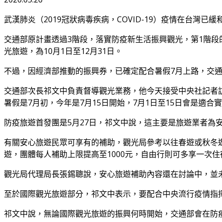
武漢肺炎（2019冠狀病毒疾病，COVID-19）疫情在台灣
交通部原計畫透過3階段，落實防疫新生活振興觀光，第1階段的
光旅遊，為10月1日至12月31日。
不過，因經濟部推動的振興券，已確定配合暑假7月上路，交
交通部次長祁文中負責督導觀光業務，他今天接受中央社記者
暑假是7月初，今年是7月15日開始，7月1日至15日會是適
防疫旅遊首發團是5月27日，祁文中說，這主要是旅遊業者為
有關安心旅遊民眾可享有的補助，觀光局參考以往春遊或秋冬遊
遊，團體每人補助上限提高至1000元，自由行則可多享一次
觀光局代理局長張錫聰說，安心旅遊補助內容還在討論中，並
至於國際觀光旅遊部分，祁文中表示，要配合中央流行疫情指
祁文中說，無論國際觀光旅遊的振興何時開始，交通部會在防