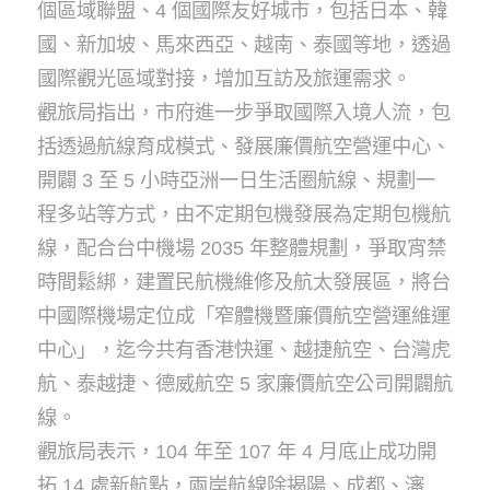
個區域聯盟、4 個國際友好城市，包括日本、韓
國、新加坡、馬來西亞、越南、泰國等地，透過
國際觀光區域對接，增加互訪及旅運需求。
觀旅局指出，市府進一步爭取國際入境人流，包
括透過航線育成模式、發展廉價航空營運中心、
開闢 3 至 5 小時亞洲一日生活圈航線、規劃一
程多站等方式，由不定期包機發展為定期包機航
線，配合台中機場 2035 年整體規劃，爭取宵禁
時間鬆綁，建置民航機維修及航太發展區，將台
中國際機場定位成「窄體機暨廉價航空營運維運
中心」，迄今共有香港快運、越捷航空、台灣虎
航、泰越捷、德威航空 5 家廉價航空公司開闢航
線。
觀旅局表示，104 年至 107 年 4 月底止成功開
拓 14 處新航點，兩岸航線除揭陽、成都、瀋