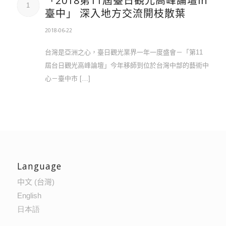
「2018第11屆臺日觀光高峰論壇in
1
臺中」 深入地方交流開枝散葉
2018-06-22
台灣是亞洲之心，臺日觀光業界一年一度盛會－「第11
屆台日觀光高峰論壇」今年移師到位於台灣中部的藝術中
心－臺中市 […]
Language
中文 (台灣)
English
日本語